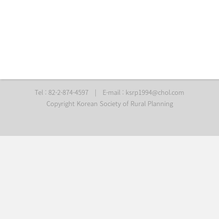
Tel : 82-2-874-4597
|
E-mail :
ksrp1994@chol.com
Copyright Korean Society of Rural Planning