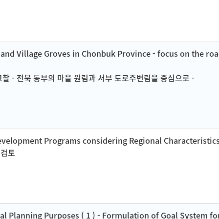
nd Village Groves in Chonbuk Province - focus on the road
찰 - 전북 동부의 마을 원림과 서부 도로주변림을 중심으로 -
Development Programs considering Regional Characteristic
위검토
l Planning Purposes ( 1 ) - Formulation of Goal System fo