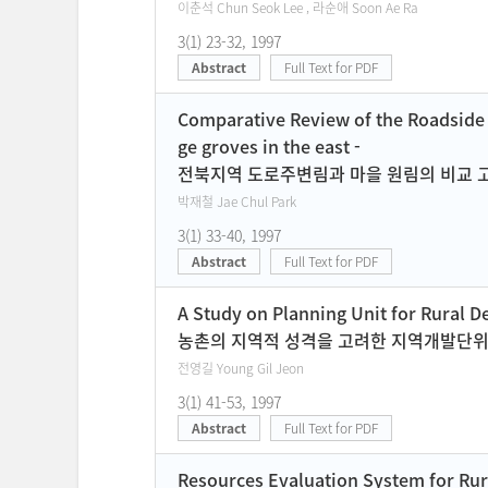
이춘석 Chun Seok Lee , 라순애 Soon Ae Ra
3(1) 23-32, 1997
Abstract
Full Text for PDF
Comparative Review of the Roadside a
ge groves in the east -
전북지역 도로주변림과 마을 원림의 비교 고
박재철 Jae Chul Park
3(1) 33-40, 1997
Abstract
Full Text for PDF
A Study on Planning Unit for Rural 
농촌의 지역적 성격을 고려한 지역개발단
전영길 Young Gil Jeon
3(1) 41-53, 1997
Abstract
Full Text for PDF
Resources Evaluation System for Rura