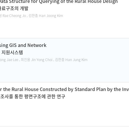
ata Structure for Querying of the Rural House Design
자료구조의 개발
 Rae Cheong Jo , 김한중 Han Joong Kim
sing GIS and Network
정 지원시스템
g Jae Lee , 최진용 Jin Yong Choi , 김한중 Han Jung Kim
 the Rural House Constructed by Standard Plan by the Inve
조사를 통한 평면구조에 관한 연구